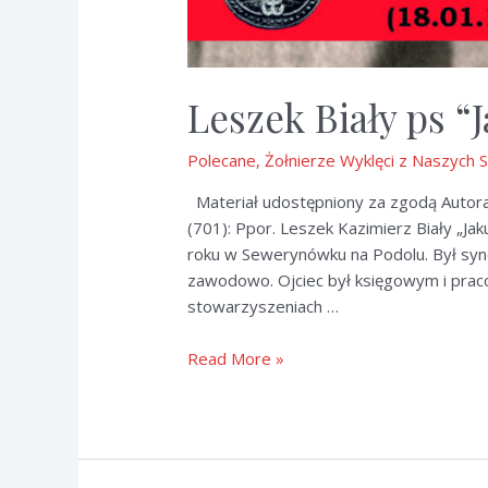
Leszek Biały ps “
Polecane
,
Żołnierze Wyklęci z Naszych 
Materiał udostępniony za zgodą Autora
(701): Ppor. Leszek Kazimierz Biały „Jak
roku w Sewerynówku na Podolu. Był syn
zawodowo. Ojciec był księgowym i praco
stowarzyszeniach …
Leszek
Read More »
Biały
ps
“Jakub”