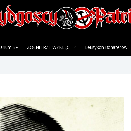
darium BP
ŻOŁNIERZE WYKLĘCI
Leksykon Bohaterów