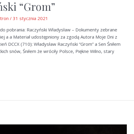
ński “Grom”
Stron
/
31 stycznia 2021
do pobrania: Raczyński Władysław – Dokumenty zebrane
iej a a Materiał udostępniony za zgodą Autora Moje Dni z
zień DCCX (710): Władysław Raczyński “Grom” a Sen Śniłem
kich snów, Śniłem że wróciły Polsce, Piękne Wilno, stary