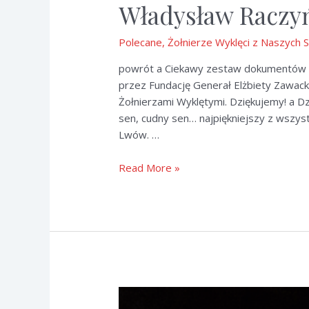
Władysław Raczy
Polecane
,
Żołnierze Wyklęci z Naszych 
powrót a Ciekawy zestaw dokumentów 
przez Fundację Generał Elżbiety Zawack
Żołnierzami Wyklętymi. Dziękujemy! a D
sen, cudny sen… najpiękniejszy z wszyst
Lwów. …
Władysław
Read More »
Raczyński
“Grom”