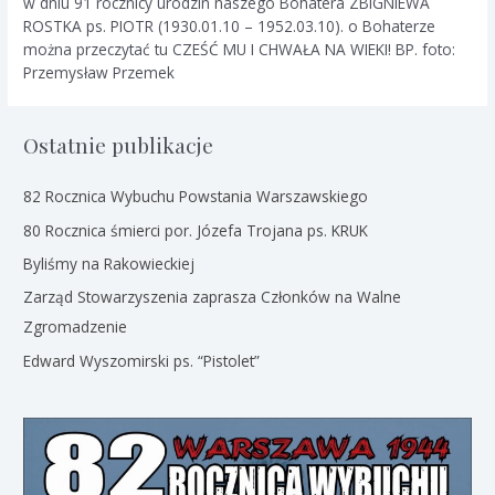
w dniu 91 rocznicy urodzin naszego Bohatera ZBIGNIEWA
ROSTKA ps. PIOTR (1930.01.10 – 1952.03.10). o Bohaterze
można przeczytać tu CZEŚĆ MU I CHWAŁA NA WIEKI! BP. foto:
Przemysław Przemek
Ostatnie publikacje
82 Rocznica Wybuchu Powstania Warszawskiego
80 Rocznica śmierci por. Józefa Trojana ps. KRUK
Byliśmy na Rakowieckiej
Zarząd Stowarzyszenia zaprasza Członków na Walne
Zgromadzenie
Edward Wyszomirski ps. “Pistolet”