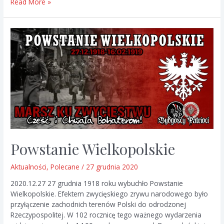
102
Read More »
Rocznica
Wybuchu
Powstania
Wielkopolskiego
Powstanie Wielkopolskie
Aktualności
,
Polecane
/
27 grudnia 2020
2020.12.27 27 grudnia 1918 roku wybuchło Powstanie
Wielkopolskie. Efektem zwycięskiego zrywu narodowego było
przyłączenie zachodnich terenów Polski do odrodzonej
Rzeczypospolitej. W 102 rocznicę tego ważnego wydarzenia