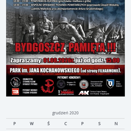
grudzień 2020
P
W
Ś
C
P
S
N