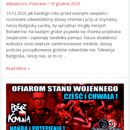
Aktualności
,
Polecane
/
19 grudnia 2020
19.12.2020 Jak każdego roku przed ważnymi świętami i
rocznicami odwiedziliśmy dzisiaj cmentarz przy ul. Kcyńskiej,
naszą Bydgoską Łączkę, by uprzątnąć mogiły naszych
Bohaterów. Na każdym grobie pojawiła się choinka przybrana
świątecznie i zapłonęły światełka pamięci. Nasza działalność
wzbudza coraz większe zainteresowanie mediów, dzisiaj
podczas porządkowania grobów odwiedziła nas Telewizja
Bydgoska, cieszy nas, że to co …
Przedświąteczne
Read More »
porządki
na
Kcyńskiej