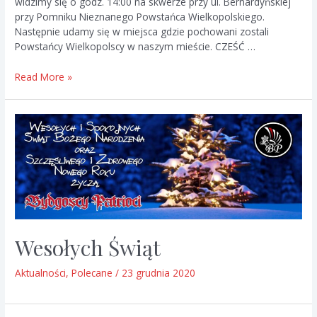
widzimy się o godz. 14:00 na skwerze przy ul. Bernardyńskiej
przy Pomniku Nieznanego Powstańca Wielkopolskiego.
Następnie udamy się w miejsca gdzie pochowani zostali
Powstańcy Wielkopolscy w naszym mieście. CZEŚĆ …
Powstanie
Read More »
Wielkopolskie
Wesołych Świąt
Aktualności
,
Polecane
/
23 grudnia 2020