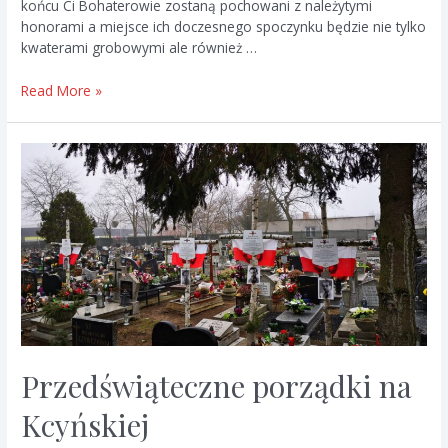
końcu Ci Bohaterowie zostaną pochowani z należytymi
honorami a miejsce ich doczesnego spoczynku będzie nie tylko
kwaterami grobowymi ale również …
ŻOŁNIERZOM
Read More »
WYKLĘTYM
DO
KOŃCA
WIERNYM
POLSCE
Przedświąteczne porządki na
Kcyńskiej