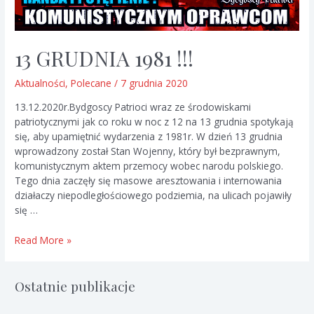
13 GRUDNIA 1981 !!!
Aktualności
,
Polecane
/
7 grudnia 2020
13.12.2020r.Bydgoscy Patrioci wraz ze środowiskami
patriotycznymi jak co roku w noc z 12 na 13 grudnia spotykają
się, aby upamiętnić wydarzenia z 1981r. W dzień 13 grudnia
wprowadzony został Stan Wojenny, który był bezprawnym,
komunistycznym aktem przemocy wobec narodu polskiego.
Tego dnia zaczęły się masowe aresztowania i internowania
działaczy niepodległościowego podziemia, na ulicach pojawiły
się …
13
Read More »
GRUDNIA
1981
!!!
Ostatnie publikacje