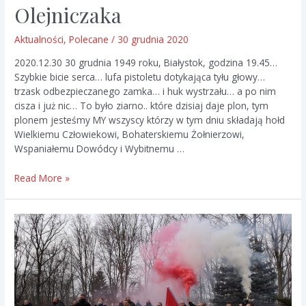
Olejniczaka
Aktualności
,
Polecane
/
30 grudnia 2020
2020.12.30 30 grudnia 1949 roku, Białystok, godzina 19.45…
Szybkie bicie serca… lufa pistoletu dotykająca tyłu głowy…
trzask odbezpieczanego zamka… i huk wystrzału… a po nim
cisza i już nic… To było ziarno.. które dzisiaj daje plon, tym
plonem jesteśmy MY wszyscy którzy w tym dniu składają hołd
Wielkiemu Człowiekowi, Bohaterskiemu Żołnierzowi,
Wspaniałemu Dowódcy i Wybitnemu …
71
Read More »
rocznica
śmierci
Burego
i
Olejniczaka