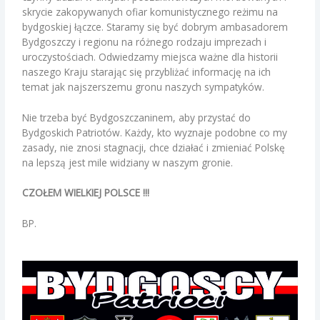
skrycie zakopywanych ofiar komunistycznego reżimu na
bydgoskiej łączce. Staramy się być dobrym ambasadorem
Bydgoszczy i regionu na różnego rodzaju imprezach i
uroczystościach. Odwiedzamy miejsca ważne dla historii
naszego Kraju starając się przybliżać informację na ich
temat jak najszerszemu gronu naszych sympatyków.
Nie trzeba być Bydgoszczaninem, aby przystać do
Bydgoskich Patriotów. Każdy, kto wyznaje podobne co my
zasady, nie znosi stagnacji, chce działać i zmieniać Polskę
na lepszą jest mile widziany w naszym gronie.
CZOŁEM WIELKIEJ POLSCE !!!
BP.