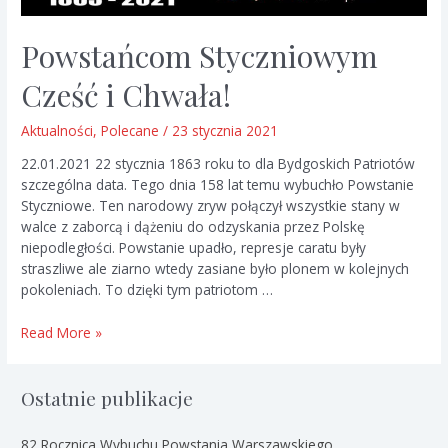
Powstańcom Styczniowym
Cześć i Chwała!
Aktualności
,
Polecane
/
23 stycznia 2021
22.01.2021 22 stycznia 1863 roku to dla Bydgoskich Patriotów
szczególna data. Tego dnia 158 lat temu wybuchło Powstanie
Styczniowe. Ten narodowy zryw połączył wszystkie stany w
walce z zaborcą i dążeniu do odzyskania przez Polskę
niepodległości. Powstanie upadło, represje caratu były
straszliwe ale ziarno wtedy zasiane było plonem w kolejnych
pokoleniach. To dzięki tym patriotom …
Powstańcom
Read More »
Styczniowym
Cześć
i
Ostatnie publikacje
Chwała!
82 Rocznica Wybuchu Powstania Warszawskiego