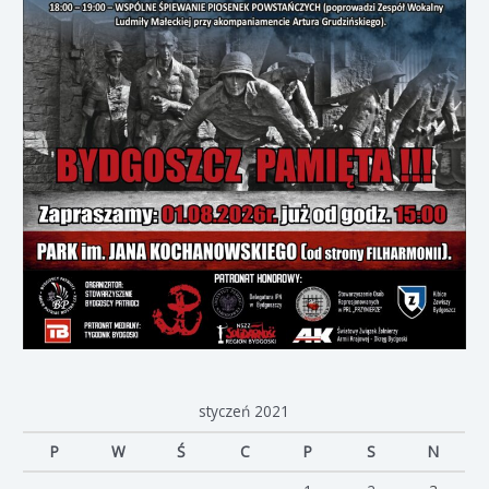
styczeń 2021
P
W
Ś
C
P
S
N