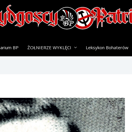
darium BP
ŻOŁNIERZE WYKLĘCI
Leksykon Bohaterów