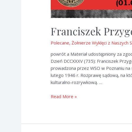
Franciszek Przyg
Polecane
,
Żołnierze Wyklęci z Naszych 
powrót a Materiał udostępniony za zgod
Dzień DCCXXXV (735): Franciszek Przyg
prowadzona przez WSO w Poznaniu na s
lutego 1946 r. Rozprawę sądową, na któ
kulturalno-rozrywkową. …
Franciszek
Read More »
Przygodzki
“Pokrzywa”