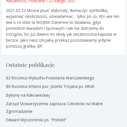
Aktualności
,
Polecane
/
22 lutego 2021
2021.02.22 Można pisać elaboraty, tłumaczyć symbolikę,
wyjaśniać okoliczności, uświadamiać… tylko po co, Kto wie ten
wie o co idzie ta WOJNA! Daremne to działania, gdyż
pomiotom lewackim i tęczowym i tak nie dotrzemy do
mózgów, bo już dawno im skisły jak zeszłoroczna kapusta w
beczce. Jako nasz oficjalny przekaz pozostawiamy jedynie
poniższą grafikę. BP.
Ostatnie publikacje
82 Rocznica Wybuchu Powstania Warszawskiego
80 Rocznica śmierci por. Józefa Trojana ps. KRUK
Byliśmy na Rakowieckiej
Zarząd Stowarzyszenia zaprasza Członków na Walne
Zgromadzenie
Edward Wyszomirski ps. “Pistolet”