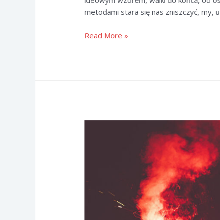
ideowym wzorem, walki do końca, od os
metodami stara się nas zniszczyć, my, 
RÓJ
Read More »
nasz
WZÓR!