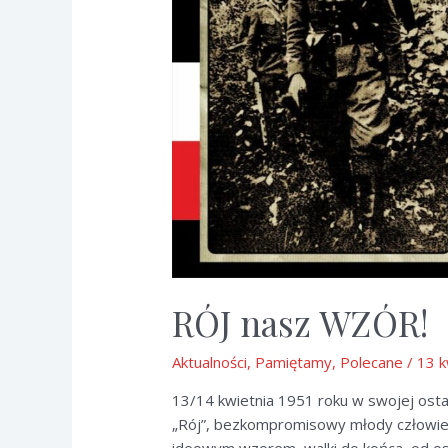
RÓJ nasz WZÓR!
Aktualności
,
Pamiętamy
,
Polecane
/
13 k
13/14 kwietnia 1951 roku w swojej ostat
„Rój”, bezkompromisowy młody człowiek s