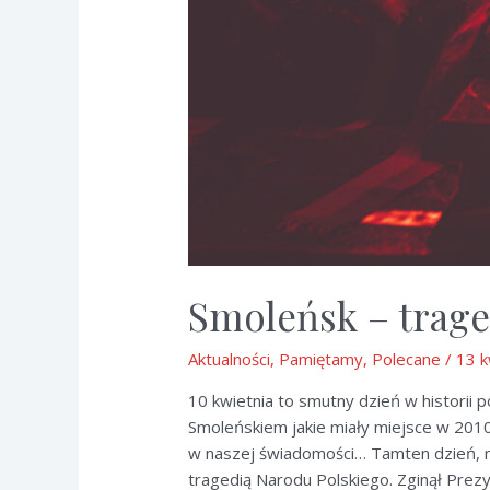
Smoleńsk – trag
Aktualności
,
Pamiętamy
,
Polecane
/
13 k
10 kwietnia to smutny dzień w historii 
Smoleńskiem jakie miały miejsce w 2010 
w naszej świadomości… Tamten dzień, nie
tragedią Narodu Polskiego. Zginął Prezyd