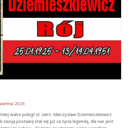
wietnia 2023
niej walce poległ st. sierż. Mieczysław Dziemieszkiewicz
woją postawą stał się już za życia legendą, dla nas jest