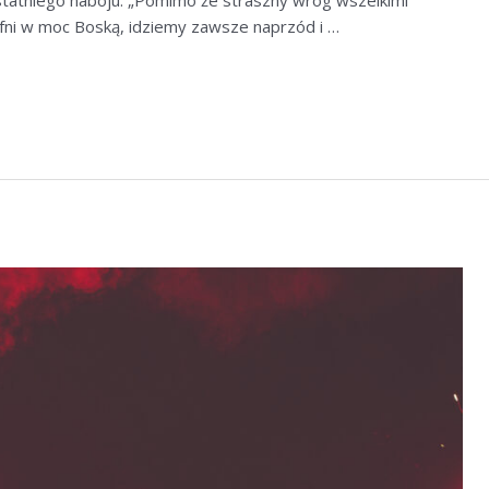
tatniego naboju. „Pomimo że straszny wróg wszelkimi
ufni w moc Boską, idziemy zawsze naprzód i …