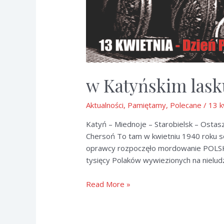
w Katyńskim las
Aktualności
,
Pamiętamy
,
Polecane
/
13 k
Katyń – Miednoje – Starobielsk – Ostasz
Chersoń To tam w kwietniu 1940 roku so
oprawcy rozpoczęło mordowanie POLSKIEJ
tysięcy Polaków wywiezionych na nielud
w
Read More »
Katyńskim
lasku….