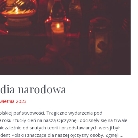
edia narodowa
wietnia 2023
polskiej państwowości. Tragiczne wydarzenia pod
roku rzuciły cień na naszą Ojczyznę i odcisnęły się na trwale
zależnie od snutych teorii i przedstawianych wersji był
ent Polski i znaczące dla naszej ojczyzny osoby. Zginęli …