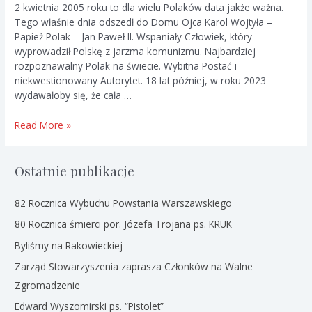
2 kwietnia 2005 roku to dla wielu Polaków data jakże ważna.
Tego właśnie dnia odszedł do Domu Ojca Karol Wojtyła –
Papież Polak – Jan Paweł II. Wspaniały Człowiek, który
wyprowadził Polskę z jarzma komunizmu. Najbardziej
rozpoznawalny Polak na świecie. Wybitna Postać i
niekwestionowany Autorytet. 18 lat później, w roku 2023
wydawałoby się, że cała …
Bydgoski
Read More »
Marsz
Papieski
Ostatnie publikacje
82 Rocznica Wybuchu Powstania Warszawskiego
80 Rocznica śmierci por. Józefa Trojana ps. KRUK
Byliśmy na Rakowieckiej
Zarząd Stowarzyszenia zaprasza Członków na Walne
Zgromadzenie
Edward Wyszomirski ps. “Pistolet”