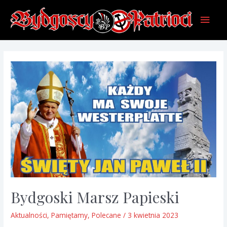
Skip
Main
to
content
Men
Bydgoski Marsz Papieski
Aktualności
,
Pamiętamy
,
Polecane
/
3 kwietnia 2023