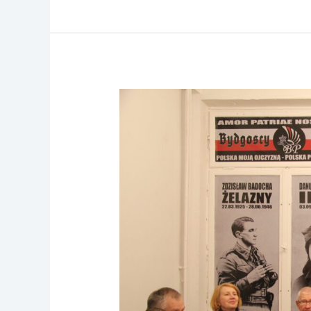
“Jureczka”