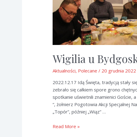
Wigilia u Bydgos
Aktualności
,
Polecane
/
20 grudnia 2022
2022.12.17 Idą Święta, tradycją stały si
zebrało się całkiem spore grono chętny
spotkanie uświetnili znamienici Goście, 
“, żołnierz Pogotowia Akcji Specjalnej 
„Topór”, później „Wiąz” …
Wigilia
Read More »
u