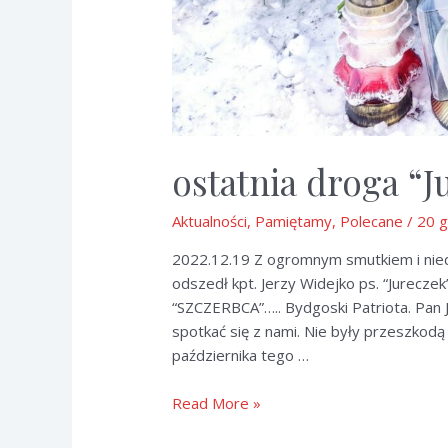
ostatnia droga “J
Aktualności
,
Pamiętamy
,
Polecane
/
20 g
2022.12.19 Z ogromnym smutkiem i nied
odszedł kpt. Jerzy Widejko ps. “Jurecze
“SZCZERBCA”….. Bydgoski Patriota. Pan Je
spotkać się z nami. Nie były przeszkodą 
października tego …
ostatnia
Read More »
droga