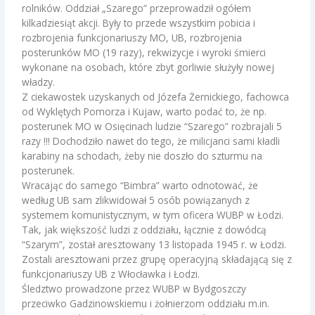
rolników. Oddział „Szarego” przeprowadził ogółem
kilkadziesiąt akcji. Były to przede wszystkim pobicia i
rozbrojenia funkcjonariuszy MO, UB, rozbrojenia
posterunków MO (19 razy), rekwizycje i wyroki śmierci
wykonane na osobach, które zbyt gorliwie służyły nowej
władzy.
Z ciekawostek uzyskanych od Józefa Żernickiego, fachowca
od Wyklętych Pomorza i Kujaw, warto podać to, że np.
posterunek MO w Osięcinach ludzie “Szarego” rozbrajali 5
razy !!! Dochodziło nawet do tego, że milicjanci sami kładli
karabiny na schodach, żeby nie doszło do szturmu na
posterunek.
Wracając do samego “Bimbra” warto odnotować, że
według UB sam zlikwidował 5 osób powiązanych z
systemem komunistycznym, w tym oficera WUBP w Łodzi.
Tak, jak większość ludzi z oddziału, łącznie z dowódcą
“Szarym”, został aresztowany 13 listopada 1945 r. w Łodzi.
Zostali aresztowani przez grupę operacyjną składającą się z
funkcjonariuszy UB z Włocławka i Łodzi.
Śledztwo prowadzone przez WUBP w Bydgoszczy
przeciwko Gadzinowskiemu i żołnierzom oddziału m.in.