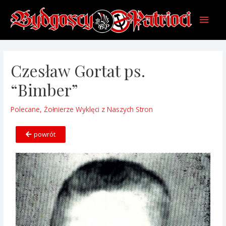
Czesław Gortat ps.
“Bimber”
Polecane
,
Żołnierze Wyklęci z Naszych Stron
powrót