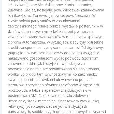
leśniczówki), Lasy Ślesińskie, pow. Konin, Lubraniec,
Żurawice, Grójec, Koziejaty, pow. Włocławek (zabudowania
rolników) oraz Torzewo, Janowice, pow. Nieszawa. W
czasie pobytu partyzantów w zabudowaniach
zaprzyjaźnionego rolnika oddział wystawiał posterunki – w
dzień w ubraniu cywilnym z krótka bronią, w nocy na
zewnątrz stawiano wartowników w mundurze wojskowym
z bronią automatyczną. W sytuacjach, kiedy były potrzebne
środki transportu, zatrzymywano np. samochód ciężarowy,
(najczęściej w tym czasie należący do Rosjan) względnie
nakazywano gospodarzom wydać podwody. Szoferom
zarówno polskim jak i rosyjskim w podzięce za
podwiezienie na miejsce rewanżowano się papierosami,
wódką lub produktami żywnościowymi. Kontakt miedzy
swymi grupami i placówkami utrzymywano poprzez
łączników. Korzystano również z telefonów w agencjach
pocztowych, a także z aparatów znajdujących się w
posterunkach MO. Członkowie oddziału zdobywali
uzbrojenie, środki materialne i finansowe w wyniku akcji
rekwizycyjnych przeprowadzanych w instytucjach
państwowych, spółdzielczych oraz u miejscowych młynarzy i