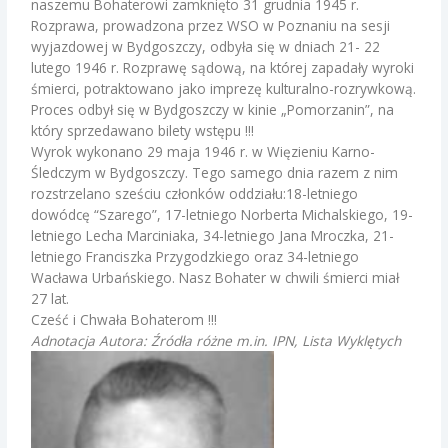
naszemu Bohaterowi zamknięto 31 grudnia 1945 r.
Rozprawa, prowadzona przez WSO w Poznaniu na sesji
wyjazdowej w Bydgoszczy, odbyła się w dniach 21- 22
lutego 1946 r. Rozprawę sądową, na której zapadały wyroki
śmierci, potraktowano jako imprezę kulturalno-rozrywkową.
Proces odbył się w Bydgoszczy w kinie „Pomorzanin”, na
który sprzedawano bilety wstępu !!!
Wyrok wykonano 29 maja 1946 r. w Więzieniu Karno-
Śledczym w Bydgoszczy. Tego samego dnia razem z nim
rozstrzelano sześciu członków oddziału:18-letniego
dowódcę “Szarego”, 17-letniego Norberta Michalskiego, 19-
letniego Lecha Marciniaka, 34-letniego Jana Mroczka, 21-
letniego Franciszka Przygodzkiego oraz 34-letniego
Wacława Urbańskiego. Nasz Bohater w chwili śmierci miał
27 lat.
Cześć i Chwała Bohaterom !!!
Adnotacja Autora: Źródła różne m.in. IPN, Lista Wyklętych