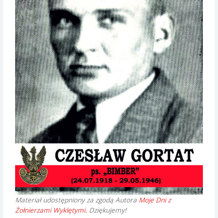
Materiał udostępniony za zgodą Autora
Moje Dni z
Żołnierzami Wyklętymi.
Dziękujemy!