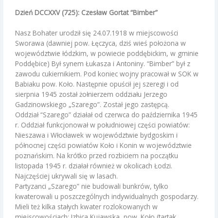
a
Dzień DCCXXV (725): Czesław Gortat “Bimber”
a
Nasz Bohater urodził się 24.07.1918 w miejscowości
Sworawa (dawniej pow. Łęczyca, dziś wieś położona w
województwie łódzkim, w powiecie poddębickim, w gminie
Poddębice) Był synem Łukasza i Antoniny. “Bimber” był z
zawodu cukiernikiem. Pod koniec wojny pracował w SOK w
Babiaku pow. Koło. Następnie opuścił jej szeregi i od
sierpnia 1945 został żołnierzem oddziału Jerzego
Gadzinowskiego „Szarego”. Został jego zastępcą.
Oddział “Szarego” działał od czerwca do października 1945
r. Oddział funkcjonował w południowej części powiatów:
Nieszawa i Włocławek w województwie bydgoskim i
północnej części powiatów Koło i Konin w województwie
poznańskim. Na krótko przed rozbiciem na początku
listopada 1945 r. działał również w okolicach Łodzi.
Najczęściej ukrywali się w lasach.
Partyzanci „Szarego” nie budowali bunkrów, tylko
kwaterowali u poszczególnych indywidualnych gospodarzy.
Mieli też kilka stałych kwater rozlokowanych w
miejscowościach: Izbica Kujawska, pow. Koło (tartak,