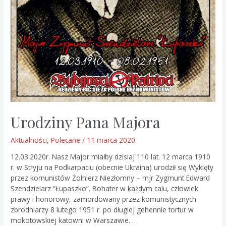
Urodziny Pana Majora
Aktualności
,
Polecane
/
11 marca 2020
12.03.2020r. Nasz Major miałby dzisiaj 110 lat. 12 marca 1910
r. w Stryju na Podkarpaciu (obecnie Ukraina) urodził się Wyklęty
przez komunistów Żołnierz Niezłomny – mjr Zygmunt Edward
Szendzielarz “Łupaszko”. Bohater w każdym calu, człowiek
prawy i honorowy, zamordowany przez komunistycznych
zbrodniarzy 8 lutego 1951 r. po długiej gehennie tortur w
mokotowskiej katowni w Warszawie. …