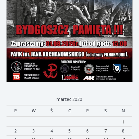
marzec 2020
P
W
Ś
C
P
S
N
1
2
3
4
5
6
7
8