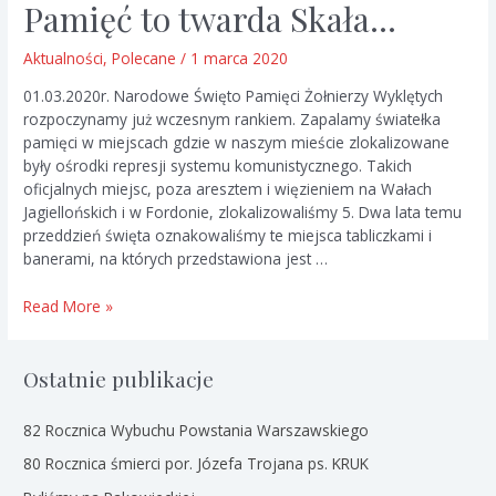
Pamięć to twarda Skała…
Aktualności
,
Polecane
/
1 marca 2020
01.03.2020r. Narodowe Święto Pamięci Żołnierzy Wyklętych
rozpoczynamy już wczesnym rankiem. Zapalamy światełka
pamięci w miejscach gdzie w naszym mieście zlokalizowane
były ośrodki represji systemu komunistycznego. Takich
oficjalnych miejsc, poza aresztem i więzieniem na Wałach
Jagiellońskich i w Fordonie, zlokalizowaliśmy 5. Dwa lata temu
przeddzień święta oznakowaliśmy te miejsca tabliczkami i
banerami, na których przedstawiona jest …
Pamięć
Read More »
to
twarda
Skała…
Ostatnie publikacje
82 Rocznica Wybuchu Powstania Warszawskiego
80 Rocznica śmierci por. Józefa Trojana ps. KRUK