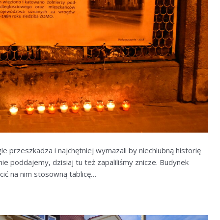
e przeszkadza i najchętniej wymazali by niechlubną historię
e poddajemy, dzisiaj tu też zapaliliśmy znicze. Budynek
ścić na nim stosowną tablicę…