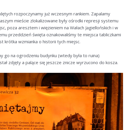
klętych rozpoczynamy już wczesnym rankiem. Zapalamy
naszym mieście zlokalizowane były ośrodki represji systemu
jsc, poza aresztem i więzieniem na Wałach Jagiellońskich i w
temu przeddzień święta oznakowaliśmy te miejsca tabliczkami
t krótka wzmianka o historii tych miejsc.
śmy go na ogrodzeniu budynku (wtedy była to ruina)
ostał zdjęty a palące się jeszcze znicze wyrzucono do kosza.