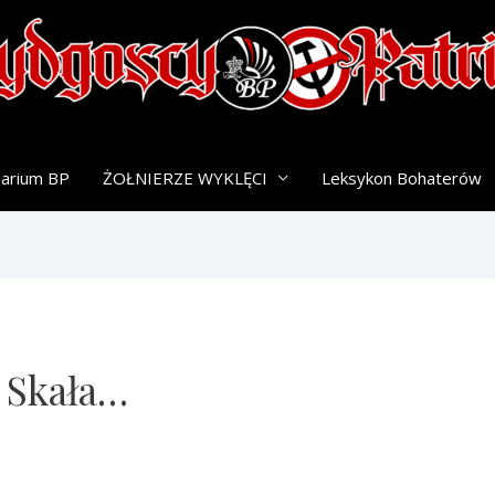
darium BP
ŻOŁNIERZE WYKLĘCI
Leksykon Bohaterów
 Skała…