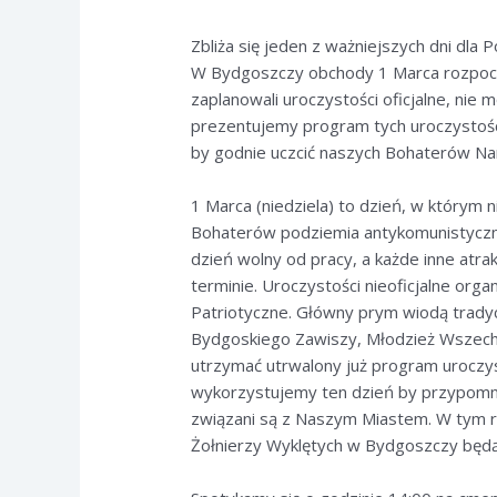
Zbliża się jeden z ważniejszych dni dla
W Bydgoszczy obchody 1 Marca rozpoczn
zaplanowali uroczystości oficjalne, nie
prezentujemy program tych uroczystośc
by godnie uczcić naszych Bohaterów N
1 Marca (niedziela) to dzień, w którym
Bohaterów podziemia antykomunistycz
dzień wolny od pracy, a każde inne at
terminie. Uroczystości nieoficjalne or
Patriotyczne. Główny prym wiodą tradyc
Bydgoskiego Zawiszy, Młodzież Wszech
utrzymać utrwalony już program uroczy
wykorzystujemy ten dzień by przypomni
związani są z Naszym Miastem. W tym 
Żołnierzy Wyklętych w Bydgoszczy będą 