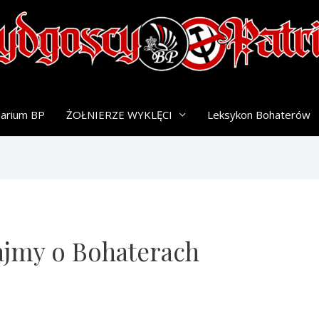
darium BP
ŻOŁNIERZE WYKLĘCI
Leksykon Bohaterów
ajmy o Bohaterach