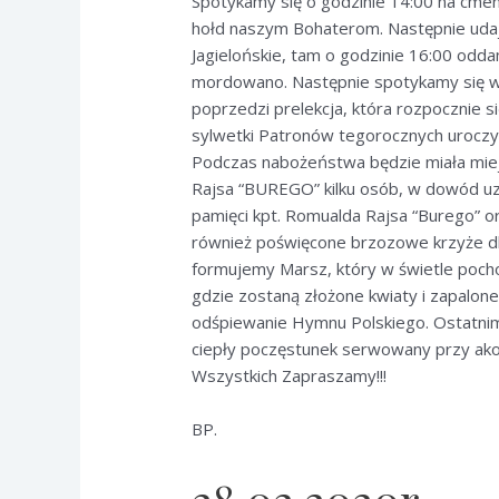
Spotykamy się o godzinie 14:00 na cment
hołd naszym Bohaterom. Następnie udaje
Jagielońskie, tam o godzinie 16:00 odd
mordowano. Następnie spotykamy się w K
poprzedzi prelekcja, która rozpocznie 
sylwetki Patronów tegorocznych uroczys
Podczas nabożeństwa będzie miała mie
Rajsa “BUREGO” kilku osób, w dowód uzn
pamięci kpt. Romualda Rajsa “Burego” o
również poświęcone brzozowe krzyże dl
formujemy Marsz, który w świetle pocho
gdzie zostaną złożone kwiaty i zapalone
odśpiewanie Hymnu Polskiego. Ostatni
ciepły poczęstunek serwowany przy ako
Wszystkich Zapraszamy!!!
BP.