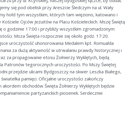
arzu przy ul. Kcyńskiej, naszej bydgoskiej łączce, by oddać
my się pod obelisk przy Areszcie Śledczym na ul. Wały
amy hołd tym wszystkim, których tam więziono, katowano i
ościele Ojców Jezuitów na Placu Kościeleckich. Mszę Świętą
się o godzinie 17:00 i przybliży wszystkim zgromadzonym
tości. Msza Święta rozpocznie się około godz. 17:20.
jsce uroczystość uhonorowania Medalem kpt. Romualda
ania za dużą aktywność w utrwalaniu prawdy historycznej i
raz za propagowanie etosu Żołnierzy Wyklętych, będą
a Patronów tegorocznych uroczystości. Po Mszy Świętej
dni przejdzie ulicami Bydgoszczy na skwer Leszka Białego,
 światełka pamięci. Oficjalne uroczystości zakończy
m akordem obchodów Święta Żołnierzy Wyklętych będzie
mpaniamencie partyzanckich piosenek. Serdecznie