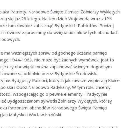
 Polaka Patrioty. Narodowe Święto Pamięci Żołnierzy Wyklętych.
ą się już 28 lutego. Na ten dzień Wojewoda wraz z IPN
 może tam również zabraknąć Bydgoskich Patriotów. Poniżej
i i również zapraszamy do wzięcia udziału w tych obchodach
arodowych.
 nie ma ważniejszych spraw od godnego uczenia pamięci
nego 1944-1963. Nie może być żadnych wymówek, jest to
rakcje czy obowiązki można zaplanować w innym dogodnym
ganizowane są oddolnie przez Bydgoskie Środowiska
yjnie Bydgoscy Patrioci, których jak zawsze wspierają Kibice
polska i Obóz Narodowo Radykalny. W tym roku chcemy
stości, wzbogacając go o pewne elementy. Tradycyjnie
eć Bydgoszczanom sylwetki Żołnierzy Wyklętych, którzy
roku Patronami obchodów Narodowego Święta Pamięci
Jan Matysko i Wacław Łoziński.