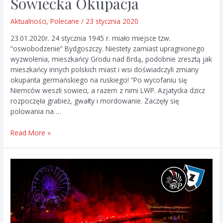
Sowiecka Okupacja
Aktualności
,
Polecane
/
23 stycznia 2020
23.01.2020r. 24 stycznia 1945 r. miało miejsce tzw.
“oswobodzenie” Bydgoszczy. Niestety zamiast upragnionego
wyzwolenia, mieszkańcy Grodu nad Brdą, podobnie zresztą jak
mieszkańcy innych polskich miast i wsi doświadczyli zmiany
okupanta germańskiego na ruskiego! “Po wycofaniu się
Niemców weszli sowieci, a razem z nimi LWP. Azjatycka dzicz
rozpoczęła grabież, gwałty i mordowanie. Zaczęły się
polowania na …
Sowiecka
Read More »
Okupacja