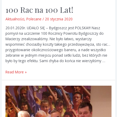
100 Rac na 100 Lat!
Aktualności
,
Polecane
/
20 stycznia 2020
20.01.2020r. UDAŁO SIĘ – Bydgoszcz jest POLSKA!!! Nasz
pomysł na uczczenie 100 Rocznicy Powrotu Bydgoszczy do
Macierzy zrealizowaliśmy. Nie było łatwo, wystarczy
wspomnieć chociażby koszty takiego przedsięwzięcia, sto rac…
przygotowanie okolicznościowego baneru, a nade wszystko
zebranie w jednym miejscu ponad setki ludzi, bez których nie
było by tego efektu. Sami chyba do końca nie wierzyliśmy …
100
Read More »
Rac
na
100
Lat!