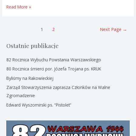
100
Read More »
Rocznica
Powrotu
Bydgoszczy
Nawigacja
1
2
Next Page
→
do
po
Macierzy
wpisach
Ostatnie publikacje
82 Rocznica Wybuchu Powstania Warszawskiego
80 Rocznica śmierci por. Józefa Trojana ps. KRUK
Byliśmy na Rakowieckiej
Zarząd Stowarzyszenia zaprasza Członków na Walne
Zgromadzenie
Edward Wyszomirski ps. “Pistolet”