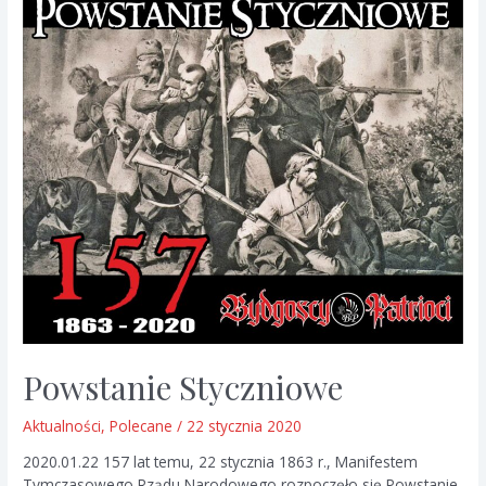
Powstanie Styczniowe
Aktualności
,
Polecane
/
22 stycznia 2020
2020.01.22 157 lat temu, 22 stycznia 1863 r., Manifestem
Tymczasowego Rządu Narodowego rozpoczęło się Powstanie