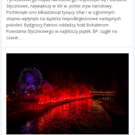
Styczniowe, największy w XIX w. polski zryw narodowy.
Pochłonęło ono kilkadziesiąt tysięcy ofiar i w ogromnym
stopniu wpłynęło na dążenia niepodległościowe następnych
pokoleń. Bydgoscy Patrioci oddadzą hołd Bohaterom
Powstania Styczniowego w najbliższy piątek. BP. ciągle na
czasie…