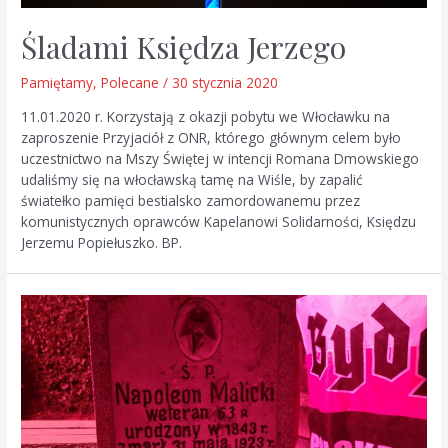
Śladami Księdza Jerzego
Pamiętamy
,
Polecane
/
30 stycznia 2020
11.01.2020 r. Korzystają z okazji pobytu we Włocławku na
zaproszenie Przyjaciół z ONR, którego głównym celem było
uczestnictwo na Mszy Świętej w intencji Romana Dmowskiego
udaliśmy się na włocławską tamę na Wiśle, by zapalić
światełko pamięci bestialsko zamordowanemu przez
komunistycznych oprawców Kapelanowi Solidarności, Księdzu
Jerzemu Popiełuszko. BP.