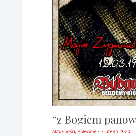
“z Bogiem panow
Aktualności
,
Polecane
/
7 lutego 2020