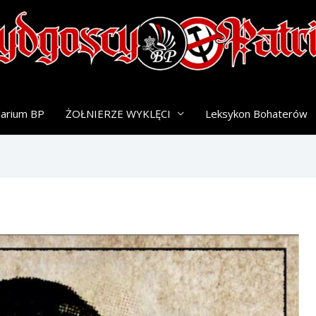
darium BP
ŻOŁNIERZE WYKLĘCI
Leksykon Bohaterów