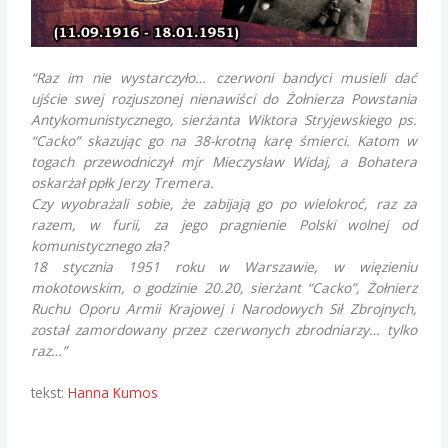
“Raz im nie wystarczyło… czerwoni bandyci musieli dać
ujście swej rozjuszonej nienawiści do Żołnierza Powstania
Antykomunistycznego, sierżanta Wiktora Stryjewskiego ps.
“Cacko” skazując go na 38-krotną karę śmierci. Katom w
togach przewodniczył mjr Mieczysław Widaj, a Bohatera
oskarżał ppłk Jerzy Tremera.
Czy wyobrażali sobie, że zabijają go po wielokroć, raz za
razem, w furii, za jego pragnienie Polski wolnej od
komunistycznego zła?
18 stycznia 1951 roku w Warszawie, w więzieniu
mokotowskim, o godzinie 20.20, sierżant “Cacko”, Żołnierz
Ruchu Oporu Armii Krajowej i Narodowych Sił Zbrojnych,
został zamordowany przez czerwonych zbrodniarzy… tylko
raz…”
tekst:
Hanna Kumos