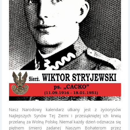
Nasz Narodowy kalendarz utkany jest z życiorysów
Najlepszych Synów Tej Ziemi i przesiąkniętej ich krwią
przelaną za Wolną Polskę. Niemal każdy dzień odznacza się
piętnem śmierci zadanej Naszym Bohaterom przez