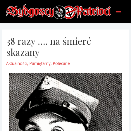
38 razy …. na śmierć
skazany
Aktualności
,
Pamiętamy
,
Polecane