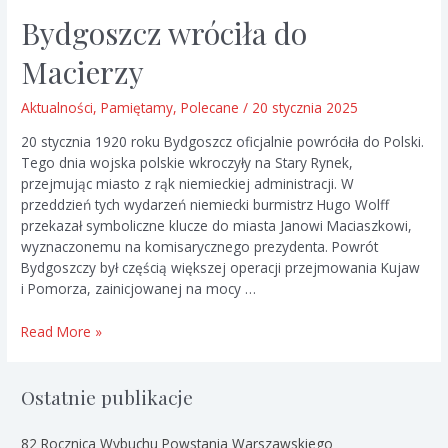
Bydgoszcz wróciła do
Macierzy
Aktualności
,
Pamiętamy
,
Polecane
/
20 stycznia 2025
20 stycznia 1920 roku Bydgoszcz oficjalnie powróciła do Polski.
Tego dnia wojska polskie wkroczyły na Stary Rynek,
przejmując miasto z rąk niemieckiej administracji. W
przeddzień tych wydarzeń niemiecki burmistrz Hugo Wolff
przekazał symboliczne klucze do miasta Janowi Maciaszkowi,
wyznaczonemu na komisarycznego prezydenta. Powrót
Bydgoszczy był częścią większej operacji przejmowania Kujaw
i Pomorza, zainicjowanej na mocy …
Bydgoszcz
Read More »
wróciła
do
Macierzy
Ostatnie publikacje
82 Rocznica Wybuchu Powstania Warszawskiego