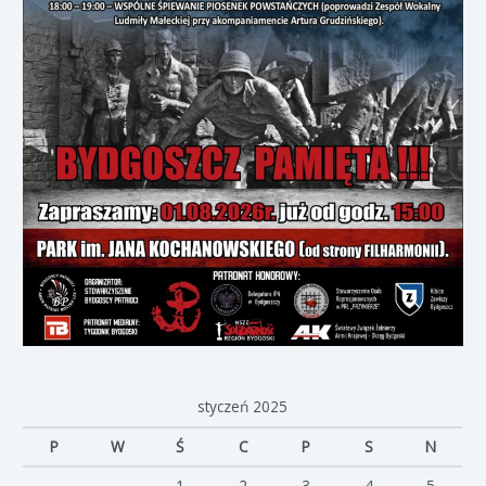
styczeń 2025
P
W
Ś
C
P
S
N
1
2
3
4
5