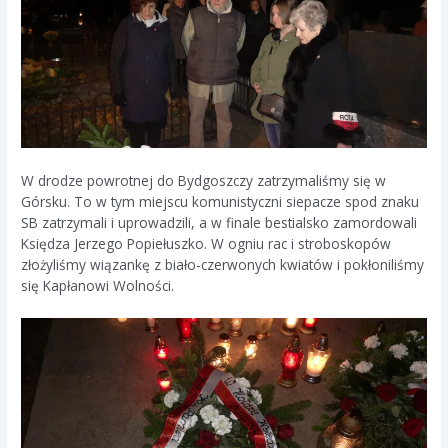
W drodze powrotnej do Bydgoszczy zatrzymaliśmy się w
Górsku. To w tym miejscu komunistyczni siepacze spod znaku
SB zatrzymali i uprowadzili, a w finale bestialsko zamordowali
Księdza Jerzego Popiełuszko. W ogniu rac i stroboskopów
złożyliśmy wiązankę z biało-czerwonych kwiatów i pokłoniliśmy
się Kapłanowi Wolności.