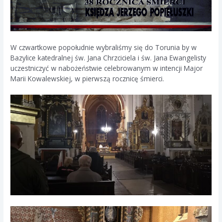
W czwartkowe popołudnie wybraliśmy się do Torunia by w
Bazylice katedralnej św. Jana Chrzciciela i św. Jana Ewangelisty
uczestniczyć w nabożeństwie celebrowanym w intencji Major
Marii Kowalewskiej, w pierwszą rocznicę śmierci.