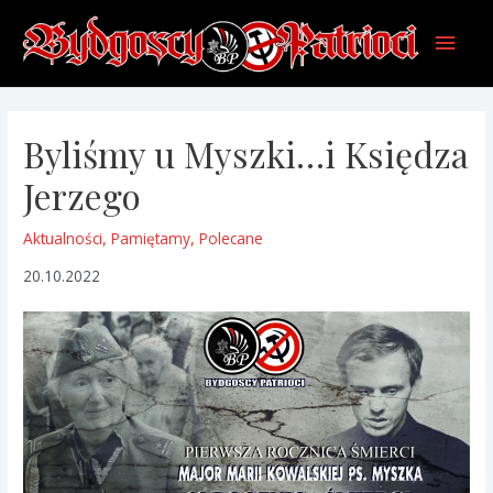
Skip
Main
to
content
Men
Byliśmy u Myszki…i Księdza
Jerzego
Aktualności
,
Pamiętamy
,
Polecane
20.10.2022