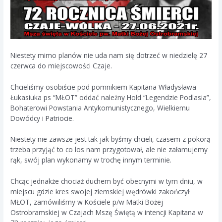
Niestety mimo planów nie uda nam się dotrzeć w niedzielę 27
czerwca do miejscowości Czaje.
Chcieliśmy osobiście pod pomnikiem Kapitana Władysława
Łukasiuka ps “MŁOT” oddać należny Hołd “Legendzie Podlasia”,
Bohaterowi Powstania Antykomunistycznego, Wielkiemu
Dowódcy i Patriocie.
Niestety nie zawsze jest tak jak byśmy chcieli, czasem z pokorą
trzeba przyjąć to co los nam przygotował, ale nie załamujemy
rąk, swój plan wykonamy w trochę innym terminie.
Chcąc jednakże chociaż duchem być obecnymi w tym dniu, w
miejscu gdzie kres swojej ziemskiej wędrówki zakończył
MŁOT, zamówiliśmy w Kościele p/w Matki Bożej
Ostrobramskiej w Czajach Mszę Świętą w intencji Kapitana w