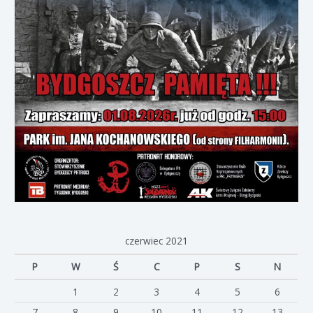
czerwiec 2021
P
W
Ś
C
P
S
N
1
2
3
4
5
6
7
8
9
10
11
12
13