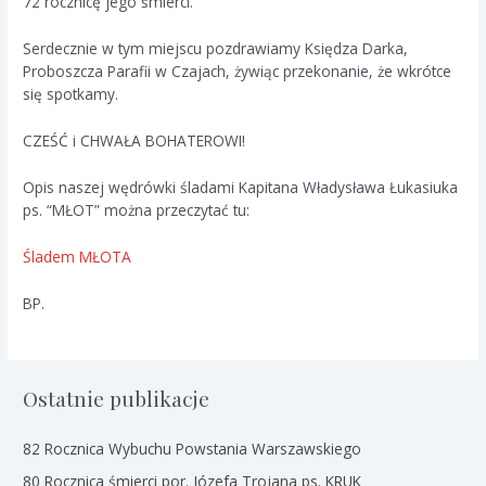
72 rocznicę jego śmierci.
Serdecznie w tym miejscu pozdrawiamy Księdza Darka,
Proboszcza Parafii w Czajach, żywiąc przekonanie, że wkrótce
się spotkamy.
CZEŚĆ i CHWAŁA BOHATEROWI!
Opis naszej wędrówki śladami Kapitana Władysława Łukasiuka
ps. “MŁOT” można przeczytać tu:
Śladem MŁOTA
BP.
Ostatnie publikacje
82 Rocznica Wybuchu Powstania Warszawskiego
80 Rocznica śmierci por. Józefa Trojana ps. KRUK