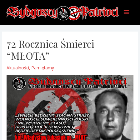
Skip
Main
to
content
Men
72 Rocznica Śmierci
“MŁOTA”
Aktualności
,
Pamiętamy