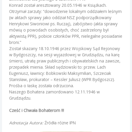
Konrad został aresztowany 20.05.1946 w Książkach.
Otrzymał zarzuty: “dowodzenie lokalnym oddziałem leśnym
(w aktach sprawy jako oddział NSZ podporządkowany
Henrykowi Siwoniowi ps. Ruczaj), zabójstwo (akta sprawy
mówią o powodach osobistych, choć zastrzelony był
aktywistą PPR), pobicie członków PPR, nielegalne posiadanie
broni.”
Został skazany 18.10.1946 przez Wojskowy Sąd Rejonowy
w Bydgoszczy, na sesji wyjazdowej w Grudziądzu, na karę
śmierci, utratę praw publicznych i obywatelskich na zawsze,
przepadek mienia. Skład sędziowski to: przew. Lach
Eugeniusz, ławnicy: Bobkowski Maksymilian, Szczeciak
Stanisław, prokurator – Kessler Juliusz (WPR Bydgoszcz).
Prośba o łaskę została odrzucona.
Naszego Bohatera zamordowano 12.11.1946 w
Grudziądzu.
Cześć i Chwała Bohaterom !!!
Adnotacja Autora:
Źródła różne IPN