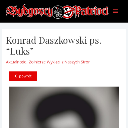
Konrad Daszkowski ps.
“Luks”
Aktualności
,
Żołnierze Wyklęci z Naszych Stron
powrót