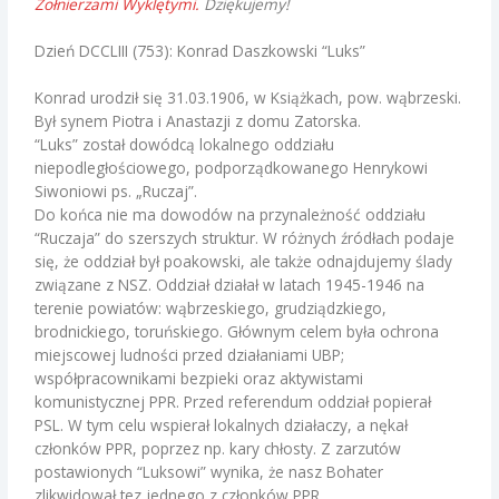
Żołnierzami Wyklętymi.
Dziękujemy!
Dzień DCCLIII (753): Konrad Daszkowski “Luks”
Konrad urodził się 31.03.1906, w Książkach, pow. wąbrzeski.
Był synem Piotra i Anastazji z domu Zatorska.
“Luks” został dowódcą lokalnego oddziału
niepodległościowego, podporządkowanego Henrykowi
Siwoniowi ps. „Ruczaj”.
Do końca nie ma dowodów na przynależność oddziału
“Ruczaja” do szerszych struktur. W różnych źródłach podaje
się, że oddział był poakowski, ale także odnajdujemy ślady
związane z NSZ. Oddział działał w latach 1945-1946 na
terenie powiatów: wąbrzeskiego, grudziądzkiego,
brodnickiego, toruńskiego. Głównym celem była ochrona
miejscowej ludności przed działaniami UBP;
współpracownikami bezpieki oraz aktywistami
komunistycznej PPR. Przed referendum oddział popierał
PSL. W tym celu wspierał lokalnych działaczy, a nękał
członków PPR, poprzez np. kary chłosty. Z zarzutów
postawionych “Luksowi” wynika, że nasz Bohater
zlikwidował tez jednego z członków PPR.