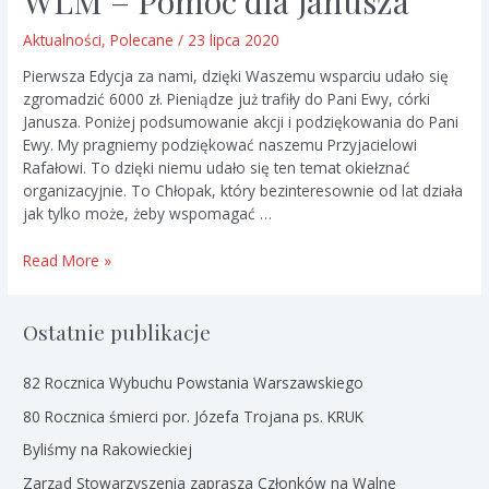
WLM – Pomoc dla Janusza
Aktualności
,
Polecane
/
23 lipca 2020
Pierwsza Edycja za nami, dzięki Waszemu wsparciu udało się
zgromadzić 6000 zł. Pieniądze już trafiły do Pani Ewy, córki
Janusza. Poniżej podsumowanie akcji i podziękowania do Pani
Ewy. My pragniemy podziękować naszemu Przyjacielowi
Rafałowi. To dzięki niemu udało się ten temat okiełznać
organizacyjnie. To Chłopak, który bezinteresownie od lat działa
jak tylko może, żeby wspomagać …
WLM
Read More »
–
Pomoc
dla
Ostatnie publikacje
Janusza
82 Rocznica Wybuchu Powstania Warszawskiego
80 Rocznica śmierci por. Józefa Trojana ps. KRUK
Byliśmy na Rakowieckiej
Zarząd Stowarzyszenia zaprasza Członków na Walne