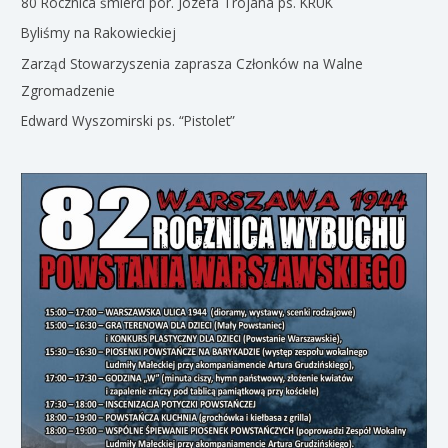
80 Rocznica śmierci por. Józefa Trojana ps. KRUK
Byliśmy na Rakowieckiej
Zarząd Stowarzyszenia zaprasza Członków na Walne
Zgromadzenie
Edward Wyszomirski ps. “Pistolet”