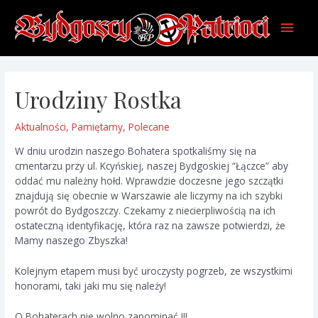
Skip
Main
to
content
Men
Urodziny Rostka
Aktualności
,
Pamiętamy
,
Polecane
W dniu urodzin naszego Bohatera spotkaliśmy się na
cmentarzu przy ul. Kcyńskiej, naszej Bydgoskiej “Łączce” aby
oddać mu należny hołd. Wprawdzie doczesne jego szczątki
znajdują się obecnie w Warszawie ale liczymy na ich szybki
powrót do Bydgoszczy. Czekamy z niecierpliwością na ich
ostateczną identyfikację, która raz na zawsze potwierdzi, że
Mamy naszego Zbyszka!
Kolejnym etapem musi być uroczysty pogrzeb, ze wszystkimi
honorami, taki jaki mu się należy!
O Bohaterach nie wolno zapominać !!!