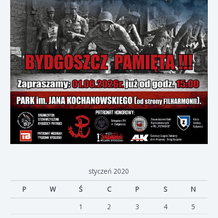
styczeń 2020
P
W
Ś
C
P
S
N
1
2
3
4
5