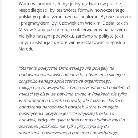
Warto wspomnieć, że był jednym z twórców polskiej
Niepodległości, był też twórcą formuły nowoczesnego
polskiego patriotyzmu, czy nacjonalizmu. Był wizjonerem
i pragmatykiem, Był Człowiekiem Wielkim. Dzisiaj takich
Mężów Stanu już nie ma, co obserwujemy na naszym i
nie tylko naszym podwórku, zarówno w polityce jak i
innych instytucjach, które winny kształtować kręgosłup
Narodu.
“Starania polityczne Dmowskiego nie polegały na
budowaniu nienawiści do innych, a tworzeniu silnego i
zorganizowanego społeczeństwa organicznego,
miłującego to wszystko, z czego wyrastało od pokoleń. O
miłości tej pisał, że powinna trwać w Polakach nie tylko
w momentach triumfu i chwały, ale także w chwilach
odnoszenia narodowych porażek, które wymagają
poświęcenia ojczyźnie jeszcze większej troski. To
człowiek, który nie tylko tchnął w masy ludowe myśl o
znaczeniu polskości, nie tylko przyczynił się do
stworzenia nowoczesnego państwa i nowożytnego