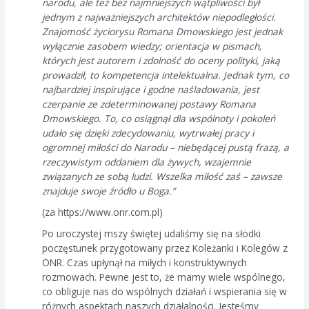
narodu, ale też bez najmniejszych wątpliwości był
jednym z najważniejszych architektów niepodległości.
Znajomość życiorysu Romana Dmowskiego jest jednak
wyłącznie zasobem wiedzy; orientacja w pismach,
których jest autorem i zdolność do oceny polityki, jaką
prowadził, to kompetencja intelektualna. Jednak tym, co
najbardziej inspirujące i godne naśladowania, jest
czerpanie ze zdeterminowanej postawy Romana
Dmowskiego. To, co osiągnął dla wspólnoty i pokoleń
udało się dzięki zdecydowaniu, wytrwałej pracy i
ogromnej miłości do Narodu – niebędącej pustą frazą, a
rzeczywistym oddaniem dla żywych, wzajemnie
związanych ze sobą ludzi. Wszelka miłość zaś – zawsze
znajduje swoje źródło u Boga.”
(za https://www.onr.com.pl)
Po uroczystej mszy świętej udaliśmy się na słodki
poczęstunek przygotowany przez Koleżanki i Kolegów z
ONR. Czas upłynął na miłych i konstruktywnych
rozmowach. Pewne jest to, że mamy wiele wspólnego,
co obliguje nas do wspólnych działań i wspierania się w
różnych aspektach naszych działalności. Jesteśmy