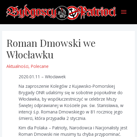
Skip
Main
to
content
Men
Roman Dmowski we
Włocławku
Aktualności
,
Polecane
2020.01.11 – Włocławek
Na zaproszenie Kolegów z Kujawsko-Pomorskiej
Brygady ONR udaliśmy się w sobotnie popołudnie do
Włocławka, by współuczestniczyć w celebrze Mszy
Świętej odprawianej w Kościele pw. św. Stanisława, w
intencji ś.p. Romana Dmowskiego w 81 rocznicę jego
śmierci, która przypadła 2 stycznia.
Kim dla Polaka – Patrioty, Narodowca i Nacjonalisty jest
Roman Dmowski nie musimy tu chyba przypominać.