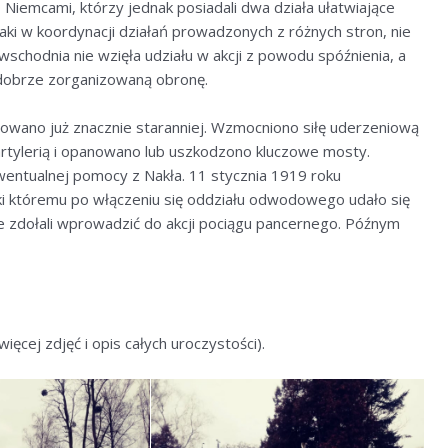
0 Niemcami, którzy jednak posiadali dwa działa ułatwiające
aki w koordynacji działań prowadzonych z różnych stron, nie
wschodnia nie wzięła udziału w akcji z powodu spóźnienia, a
dobrze zorganizowaną obronę.
owano już znacznie staranniej. Wzmocniono siłę uderzeniową
rtylerią i opanowano lub uszkodzono kluczowe mosty.
ntualnej pomocy z Nakła. 11 stycznia 1919 roku
i któremu po włączeniu się oddziału odwodowego udało się
 zdołali wprowadzić do akcji pociągu pancernego. Późnym
więcej zdjęć i opis całych uroczystości).