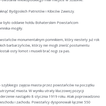
aknąć Bydgoskich Patriotów i Kibiców Zawiszy.
dów było oddanie hołdu Bohaterskim Powstańcom
pomnika-mogiły.
owstańców monumentalnym pomnikiem, który niestety już rok
ckich barbarzyńców, którzy nie mogli znieść postumentu
stali osty łomot i musieli brać nogi za pas.
o szybkiego zajęcia miasta przez powstańców na początku
ę utrzymać miasta. W wyniku utraty kluczowej pozycji
derzenie nastąpiło 8 stycznia 1919 roku. Atak poprowadzono
d wschodu i zachodu. Powstańcy dysponowali łącznie 550