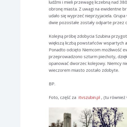
ludźmi i mieli przewagę liczebną nad 38
obronę miasta. Z uwagi na ewidentne br
udało się wyprzeć nieprzyjaciela. Grupa 
dwie pozostałe zostały odparte przez 
Kolejną próbę zdobycia Szubina przygot
większą liczbą powstańców wspartych a
Ponadto odcięto Niemcom możliwość ewe
przeprowadzono szturm piechoty, dzięk
opanować dworzec kolejowy. Niemcy nie
wieczorem miasto zostało zdobyte.
BP.
Foto, część za
itvszubin.pl
, (tu również 