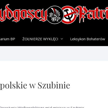
darium BP
ŻOŁNIERZE WYKLĘCI
Leksykon Bohaterów
polskie w Szubinie
owstania Wielkopolskiego miał miejsce w Szubinie.