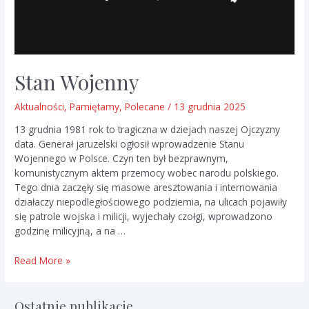
Stan Wojenny
Aktualności
,
Pamiętamy
,
Polecane
/
13 grudnia 2025
13 grudnia 1981 rok to tragiczna w dziejach naszej Ojczyzny
data. Generał jaruzelski ogłosił wprowadzenie Stanu
Wojennego w Polsce. Czyn ten był bezprawnym,
komunistycznym aktem przemocy wobec narodu polskiego.
Tego dnia zaczęły się masowe aresztowania i internowania
działaczy niepodległościowego podziemia, na ulicach pojawiły
się patrole wojska i milicji, wyjechały czołgi, wprowadzono
godzinę milicyjną, a na …
Stan
Read More »
Wojenny
Ostatnie publikacje