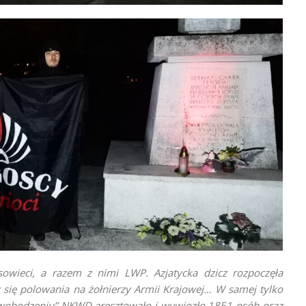
owieci, a razem z nimi LWP. Azjatycka dzicz rozpoczęła
y się polowania na żołnierzy Armii Krajowej… W samej tylko
swobodzeniu” NKWD aresztowało i wywiozło 1851 osób oraz