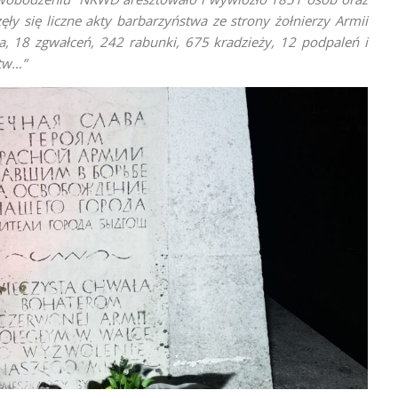
ły się liczne akty barbarzyństwa ze strony żołnierzy Armii
a
, 18 zgwałceń, 242 rabunki, 675 kradzieży, 12 podpaleń i
stw…”