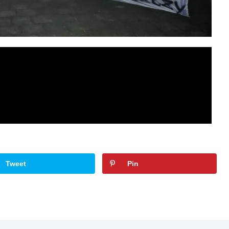
h
Tweet
Pin