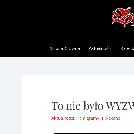
Strona Główna
Aktualności
Kalen
To nie było WYZ
Aktualności
,
Pamiętamy
,
Polecane