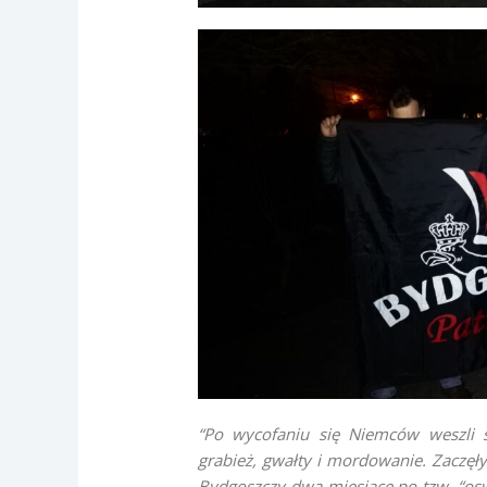
“Po wycofaniu się Niemców weszli s
grabież, gwałty i mordowanie. Zaczęł
Bydgoszczy dwa miesiące po tzw. “o