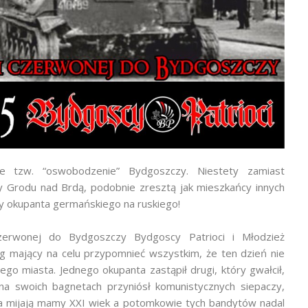
e tzw. “oswobodzenie” Bydgoszczy. Niestety zamiast
 Grodu nad Brdą, podobnie zresztą jak mieszkańcy innych
any okupanta germańskiego na ruskiego!
zerwonej do Bydgoszczy Bydgoscy Patrioci i Młodzież
g mający na celu przypomnieć wszystkim, że ten dzień nie
go miasta. Jednego okupanta zastąpił drugi, który gwałcił,
na swoich bagnetach przyniósł komunistycznych siepaczy,
ata mijają mamy XXI wiek a potomkowie tych bandytów nadal