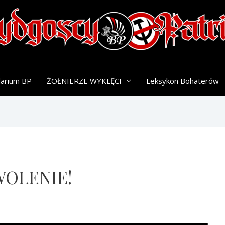
darium BP
ŻOŁNIERZE WYKLĘCI
Leksykon Bohaterów
WOLENIE!