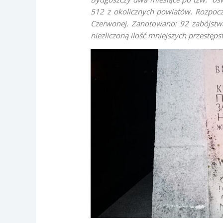
512 z okolicznych powiatów. Rozpoczę
Czerwonej. Zanotowano: 92 zabójstw
niezliczoną ilość mniejszych przestęp