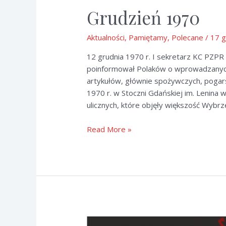
Grudzień 1970
Aktualności
,
Pamiętamy
,
Polecane
/
17 g
12 grudnia 1970 r. I sekretarz KC PZ
poinformował Polaków o wprowadzanych
artykułów, głównie spożywczych, pogar
1970 r. w Stoczni Gdańskiej im. Lenina w
ulicznych, które objęły większość Wybrz
Grudzień
Read More »
1970