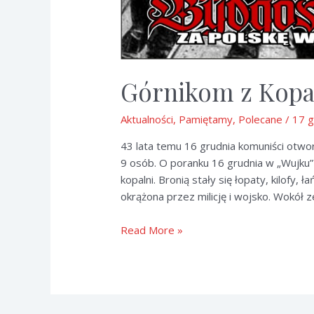
Górnikom z Kopal
Aktualności
,
Pamiętamy
,
Polecane
/
17 g
43 lata temu 16 grudnia komuniści otwo
9 osób. O poranku 16 grudnia w „Wujku” 
kopalni. Bronią stały się łopaty, kilofy, 
okrążona przez milicję i wojsko. Wokół z
Górnikom
Read More »
z
Kopalni
Wujek
–
pokłon