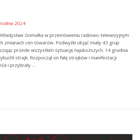
rudnia 2024
PR Władysław Gomułka w przemówieniu radiowo-telewizyjnym
 zmianach cen towarów. Podwyżki objąć miały 45 grup
szając przede wszystkim sytuację najuboższych. 14 grudnia
ybuchł strajk. Rozpoczął on falę strajków i manifestacji
eża i przybrały …