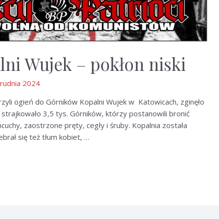
ni Wujek – pokłon niski
rudnia 2024
rzyli ogień do Górników Kopalni Wujek w Katowicach, zginęło
strajkowało 3,5 tys. Górników, którzy postanowili bronić
łańcuchy, zaostrzone pręty, cegły i śruby. Kopalnia została
ebrał się też tłum kobiet, …