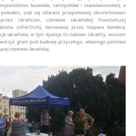
ojewództwo lwowskie, tarnopolskie i stanisławowskie), a
oleskim, stali się ofiarami przepełnionej okrucieństwem
 przez Ukraińców, członków Ukraińskiej Powstańczej
onalistów (UPA/OUN), kierowanej przez Stepana Banderę.
je ukraińskie, w tym dywizja SS-Galizien. Ukraińcy, wzorem
 stworzyć grunt pod budowę przyszłego, własnego państwa
ącej rdzennie ukraińską.