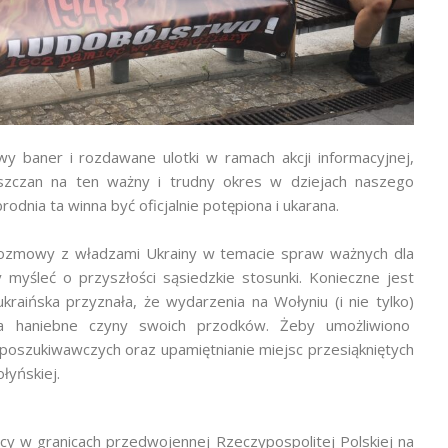
y baner i rozdawane ulotki w ramach akcji informacyjnej,
szczan na ten ważny i trudny okres w dziejach naszego
odnia ta winna być oficjalnie potępiona i ukarana.
rozmowy z władzami Ukrainy w temacie spraw ważnych dla
 myśleć o przyszłości sąsiedzkie stosunki. Konieczne jest
raińska przyznała, że wydarzenia na Wołyniu (i nie tylko)
za haniebne czyny swoich przodków. Żeby umożliwiono
poszukiwawczych oraz upamiętnianie miejsc przesiąkniętych
ołyńskiej.
cy w granicach przedwojennej Rzeczypospolitej Polskiej na