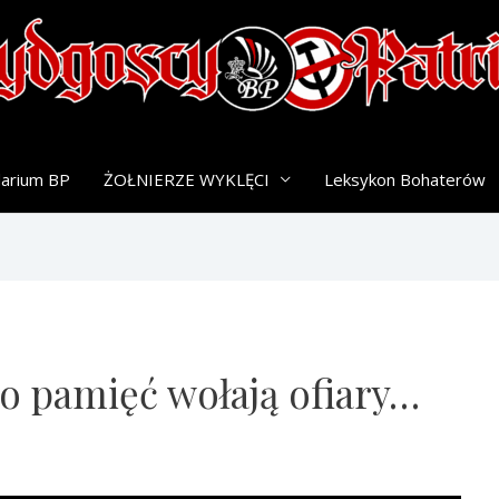
darium BP
ŻOŁNIERZE WYKLĘCI
Leksykon Bohaterów
 o pamięć wołają ofiary…