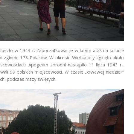
szło w 1943 r. Zapoczątkował je w lutym atak na kolonię
go zginęło 173 Polaków. W okresie Wielkanocy zginęło około
cowościach. Apogeum zbrodni nastąpiło 11 lipca 1943 r.,
owali 99 polskich miejscowości. W czasie „krwawej niedzieli”
ch, podczas mszy świętych.