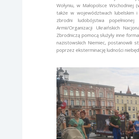
Wołyniu, w Małopolsce Wschodniej (w
także w województwach lubelskim i p
zbrodni ludobójstwa popełnionej
Armii/Organizacji Ukraińskich Nacj
Zbrodniczą pomocą służyły inne formac
nazistowskich Niemiec, postanowili
poprzez eksterminację ludności niebęd