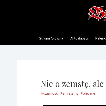
Strona Główna
Aktualności
Kalen
Nie o zemstę, ale
Aktualności
,
Pamiętamy
,
Polecane