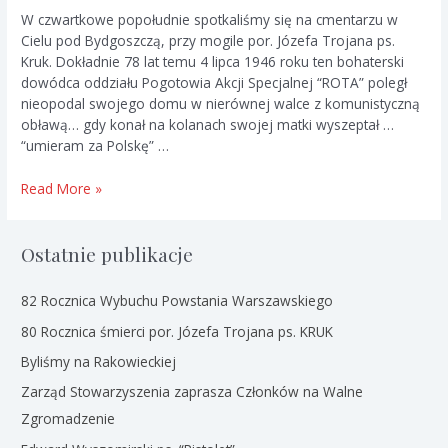
W czwartkowe popołudnie spotkaliśmy się na cmentarzu w
Cielu pod Bydgoszczą, przy mogile por. Józefa Trojana ps.
Kruk. Dokładnie 78 lat temu 4 lipca 1946 roku ten bohaterski
dowódca oddziału Pogotowia Akcji Specjalnej “ROTA” poległ
nieopodal swojego domu w nierównej walce z komunistyczną
obławą… gdy konał na kolanach swojej matki wyszeptał …
“umieram za Polskę” …
78
Read More »
Rocznica
śmierci
por.
Ostatnie publikacje
Józefa
Trojana
82 Rocznica Wybuchu Powstania Warszawskiego
ps.
80 Rocznica śmierci por. Józefa Trojana ps. KRUK
KRUK
Byliśmy na Rakowieckiej
Zarząd Stowarzyszenia zaprasza Członków na Walne
Zgromadzenie