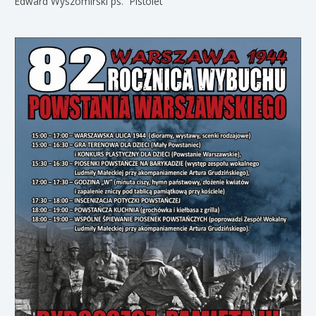
Edward Wyszomirski ps. “Pistolet”