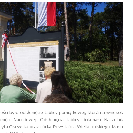
ci było odsłonięcie tablicy pamiątkowej, którą na wniosek
ięci Narodowej. Odsłonięcia tablicy dokonała Naczelnik
yta Cisewska oraz córka Powstańca Wielkopolskiego Maria