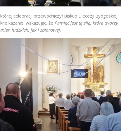
której celebracji przewodniczył Biskup Diecezji Bydgoskiej
kne kazanie, wskazując, że
Pamięć jest tą siłą, która tworzy
stnień ludzkich, jak i zbiorowej.