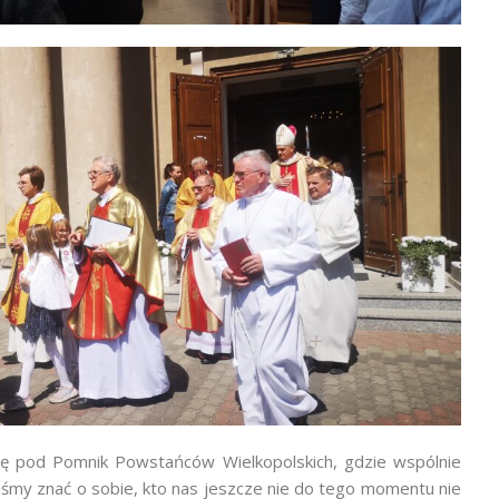
ię pod Pomnik Powstańców Wielkopolskich, gdzie wspólnie
my znać o sobie, kto nas jeszcze nie do tego momentu nie