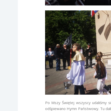
Po Mszy Świętej wszyscy udaliśmy s
odśpiewano Hymn Państwowy. Tu daliś