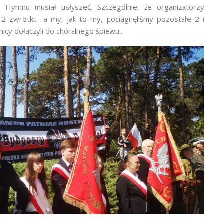
 Hymnu musiał usłyszeć. Szczególnie, że organizatorzy
2 zwrotki… a my, jak to my, pociągnęliśmy pozostałe 2 i
icy dołączyli do chóralnego śpiewu..