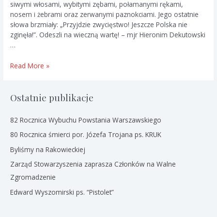
siwymi włosami, wybitymi zębami, połamanymi rękami,
nosem i żebrami oraz zerwanymi paznokciami. Jego ostatnie
słowa brzmiały: „Przyjdzie zwycięstwo! Jeszcze Polska nie
zginęła!”. Odeszli na wieczną wartę! – mjr Hieronim Dekutowski
…
“Przyjdzie
Read More »
Zwycięstwo…”
–
ZAPORA
Ostatnie publikacje
82 Rocznica Wybuchu Powstania Warszawskiego
80 Rocznica śmierci por. Józefa Trojana ps. KRUK
Byliśmy na Rakowieckiej
Zarząd Stowarzyszenia zaprasza Członków na Walne
Zgromadzenie
Edward Wyszomirski ps. “Pistolet”