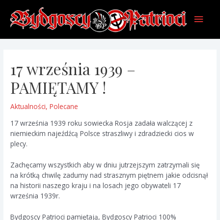
Skip
Main
to
content
Men
17 września 1939 –
PAMIĘTAMY !
Aktualności
,
Polecane
17 września 1939 roku sowiecka Rosja zadała walczącej z
niemieckim najeźdźcą Polsce straszliwy i zdradziecki cios w
plecy.
Zachęcamy wszystkich aby w dniu jutrzejszym zatrzymali się
na krótką chwilę zadumy nad strasznym piętnem jakie odcisnął
na historii naszego kraju i na losach jego obywateli 17
września 1939r.
Bydgoscy Patrioci pamiętają, Bydgoscy Patrioci 100%