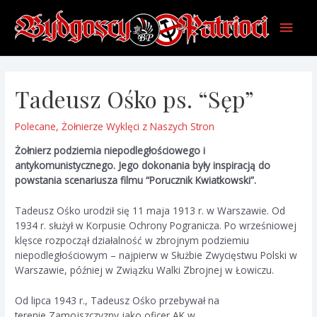
Skip
Main
to
content
Men
Tadeusz Ośko ps. “Sęp”
Polecane
,
Żołnierze Wyklęci z Naszych Stron
Żołnierz podziemia niepodległościowego i
antykomunistycznego. Jego dokonania były inspiracją do
powstania scenariusza filmu “Porucznik Kwiatkowski”.
Tadeusz Ośko urodził się 11 maja 1913 r. w Warszawie. Od
1934 r. służył w Korpusie Ochrony Pogranicza. Po wrześniowej
klęsce rozpoczął działalność w zbrojnym podziemiu
niepodległościowym – najpierw w Służbie Zwycięstwu Polski w
Warszawie, później w Związku Walki Zbrojnej w Łowiczu.
Od lipca 1943 r., Tadeusz Ośko przebywał na
terenie Zamojszczyzny jako oficer AK w