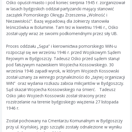
Ośko opuścił miasto i pod koniec sierpnia 1945 r. zorganizował
w lasach bydgoskich oddział partyzancki mający stanowić
zaczątek Pomorskiego Okręgu Zrzeszenia „Wolność i
Niezawisłość”. Bazę wypadową dla żołnierzy stanowiła
leśniczówka w Boluminie. Tam też w kwietniu 1946 r., Ośko
został ujęty wraz ze swoimi podkomendnymi przez siły UB.
Proces oddziału „Sępa” i kierownictwa pomorskiego WiN-u
rozpoczął się we wrześniu 1946 r. przed Wojskowym Sądem
Rejowym w Bydgoszczy. Tadeusz Ośko przed sądem stanął
pod fałszywym nazwiskiem Wojciecha Kossowskiego. 30
września 1946 zapadł wyrok, w którym Wojciech Kossowski
został uznany za winnego przynależności do „tajnej organizacji
WiN” oraz wydania rozkazu zabicia milicjantów w Bydgoszczy.
Sąd skazał Wojciecha Kossowskiego na śmierć. Tadeusz
Ośko jako Wojciech Kossowski został stracony przez
rozstrzelanie na terenie bydgoskiego więzienia 27 listopada
1946 r.
Został pochowany na Cmentarzu Komunalnym w Bydgoszczy
przy ul. Kcyńskiej, jego szczątki zostały odnalezione w wyniku