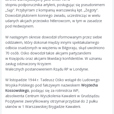
stopniu podporucznika artylerii, posługując się pseudonimem
„Sęp”. Przybył tam z kompanią warszawską kpt. „Żegoty”.
Dowodził plutonem konnego zwiadu, uczestnicząc w wielu
udanych akcjach przeciwko hitlerowcom, w tym w zasadzce
pod Hedwiżynem.
W następnym okresie dowodził sformowanym przez siebie
oddziałem, który dokonał między innymi spektakularnego
odbicia osadzonych w więzieniu w Biłgoraju, skąd uwolniono
70 osób. Ośko dowodził także akcjami partyzanckimi
w Księżpolu oraz akcjami likwidacji konfidentów. W uznaniu
zasług odznaczony Krzyżem
Walecznych postanowieniem Rządu RP w Londynie.
W listopadzie 1944 r. Tadeusz Ośko wstąpił do Ludowego
Wojska Polskiego pod fałszywym nazwiskiem
Wojciecha
Kossowskiego
, podając się za rotmistrza WP,
absolwenta Centrum Wyszkolenia Kawalerii w Grudziądzu.
Pozytywnie zweryfikowany otrzymał przydział do 2 pułku
ułanów w 1 Warszawskiej Brygadzie Kawalerii.