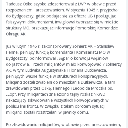
Tadeusz Ośko szybko zdezerterował z LWP w obawie przed
rozpoznaniem i aresztowaniem. W styczniu 1945 r. przyjechał
do Bydgoszczy, gdzie podając się za oficera UB i posługując
fałszywymi dokumentami, inwigilował tworzące się w mieście
struktury MO, przekazując informacje Pomorskiej Komendzie
Okręgu AK.
Już w lutym 1945 r. zakonspirowany żołnierz AK – Stanisław
Henne, pełniący funkcję komendanta I Komisariatu MO w
Bydgoszczy, poinformował „Sępa” o konwoju więźniów
do Jastrowia. Trzech milicjantów miało konwojować 7 żołnierzy
AK, w tym Ludwika Augustyniaka i Floriana Dutkiewicza,
pełniących ważne funkcje w strukturach konspiracyjnych.
Milicjanci zostali zwabieni do mieszkania Dutkiewicza, a tam
zrewidowani przez Ośkę, Hennego i Leopolda Mroczka ps.
„Lop”. Przy milicjantach znaleziono tajny rozkaz NKWD,
nakazujący zlikwidowanie wszystkich konwojowanych w
pobliżu linii frontu. W związku z takim obrotem sytuacji
milicjanci zostali rozstrzelani w piwnicy domu.
Po zlikwidowaniu milicjantów, w obawie przed aresztowaniem,