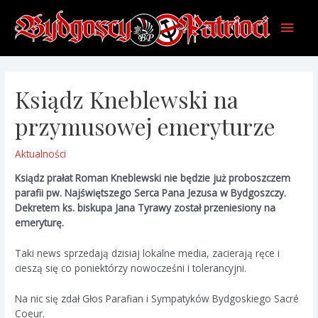
Skip
Main
to
content
Men
Ksiądz Kneblewski na
przymusowej emeryturze
Aktualności
Ksiądz prałat Roman Kneblewski nie będzie już proboszczem
parafii pw. Najświętszego Serca Pana Jezusa w Bydgoszczy.
Dekretem ks. biskupa Jana Tyrawy został przeniesiony na
emeryturę.
Taki news sprzedają dzisiaj lokalne media, zacierają ręce i
cieszą się co poniektórzy nowocześni i tolerancyjni.
Na nic się zdał Głos Parafian i Sympatyków Bydgoskiego Sacré
Coeur.