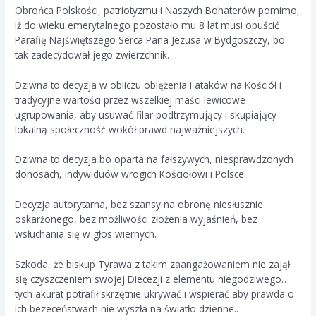
Obrońca Polskości, patriotyzmu i Naszych Bohaterów pomimo,
iż do wieku emerytalnego pozostało mu 8 lat musi opuścić
Parafię Najświętszego Serca Pana Jezusa w Bydgoszczy, bo
tak zadecydował jego zwierzchnik….
Dziwna to decyzja w obliczu oblężenia i ataków na Kościół i
tradycyjne wartości przez wszelkiej maści lewicowe
ugrupowania, aby usuwać filar podtrzymujący i skupiający
lokalną społeczność wokół prawd najważniejszych.
Dziwna to decyzja bo oparta na fałszywych, niesprawdzonych
donosach, indywiduów wrogich Kościołowi i Polsce.
Decyzja autorytarna, bez szansy na obronę niesłusznie
oskarżonego, bez możliwości złożenia wyjaśnień, bez
wsłuchania się w głos wiernych.
Szkoda, że biskup Tyrawa z takim zaangażowaniem nie zajął
się czyszczeniem swojej Diecezji z elementu niegodziwego…
tych akurat potrafił skrzętnie ukrywać i wspierać aby prawda o
ich bezeceństwach nie wyszła na światło dzienne..