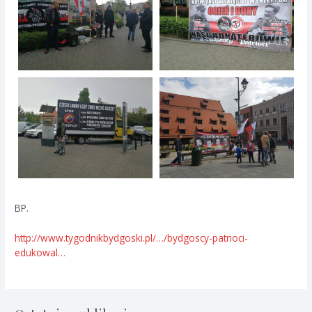
BP.
http://www.tygodnikbydgoski.pl/…/bydgoscy-patrioci-
edukowal…