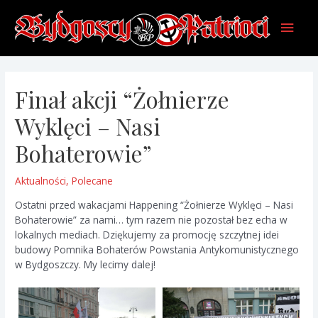
Skip
Main
to
content
Men
Finał akcji “Żołnierze
Wyklęci – Nasi
Bohaterowie”
Aktualności
,
Polecane
Ostatni przed wakacjami Happening “Żołnierze Wyklęci – Nasi
Bohaterowie” za nami… tym razem nie pozostał bez echa w
lokalnych mediach. Dziękujemy za promocję szczytnej idei
budowy Pomnika Bohaterów Powstania Antykomunistycznego
w Bydgoszczy. My lecimy dalej!