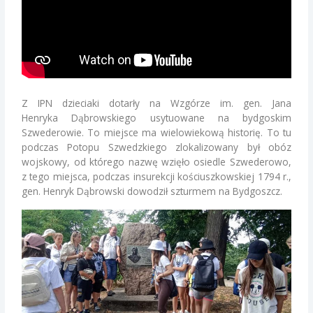
Z IPN dzieciaki dotarły na Wzgórze im. gen. Jana
Henryka Dąbrowskiego usytuowane na bydgoskim
Szwederowie. To miejsce ma wielowiekową historię. To tu
podczas Potopu Szwedzkiego zlokalizowany był obóz
wojskowy, od którego nazwę wzięło osiedle Szwederowo,
z tego miejsca, podczas insurekcji kościuszkowskiej 1794 r.,
gen. Henryk Dąbrowski dowodził szturmem na Bydgoszcz.