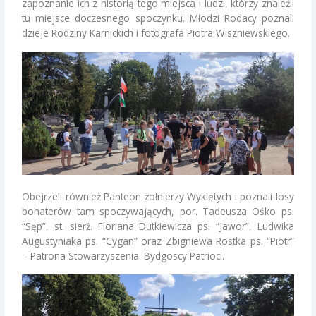
zapoznanie ich z historią tego miejsca i ludzi, którzy znaleźli
tu miejsce doczesnego spoczynku. Młodzi Rodacy poznali
dzieje Rodziny Karnickich i fotografa Piotra Wiszniewskiego.
Obejrzeli również Panteon żołnierzy Wyklętych i poznali losy
bohaterów tam spoczywających, por. Tadeusza Ośko ps.
“Sęp”, st. sierż. Floriana Dutkiewicza ps. “Jawor”, Ludwika
Augustyniaka ps. “Cygan” oraz Zbigniewa Rostka ps. “Piotr”
– Patrona Stowarzyszenia. Bydgoscy Patrioci.