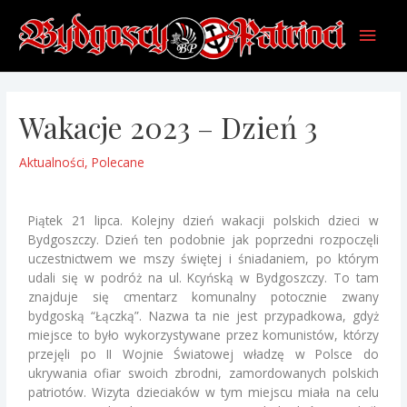
Wakacje 2023 – Dzień 3
Aktualności
,
Polecane
Piątek 21 lipca. Kolejny dzień wakacji polskich dzieci w
Bydgoszczy. Dzień ten podobnie jak poprzedni rozpoczęli
uczestnictwem we mszy świętej i śniadaniem, po którym
udali się w podróż na ul. Kcyńską w Bydgoszczy. To tam
znajduje się cmentarz komunalny potocznie zwany
bydgoską “Łączką”. Nazwa ta nie jest przypadkowa, gdyż
miejsce to było wykorzystywane przez komunistów, którzy
przejęli po II Wojnie Światowej władzę w Polsce do
ukrywania ofiar swoich zbrodni, zamordowanych polskich
patriotów. Wizyta dzieciaków w tym miejscu miała na celu