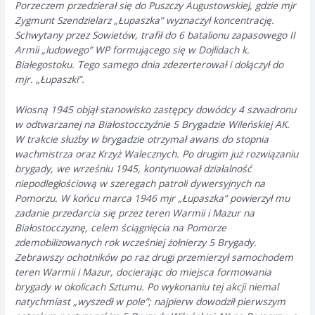
Porzeczem przedzierał się do Puszczy Augustowskiej, gdzie mjr
Zygmunt Szendzielarz „Łupaszka” wyznaczył koncentrację.
Schwytany przez Sowietów, trafił do 6 batalionu zapasowego II
Armii „ludowego” WP formującego się w Dojlidach k.
Białegostoku. Tego samego dnia zdezerterował i dołączył do
mjr. „Łupaszki”.
Wiosną 1945 objął stanowisko zastępcy dowódcy 4 szwadronu
w odtwarzanej na Białostocczyźnie 5 Brygadzie Wileńskiej AK.
W trakcie służby w brygadzie otrzymał awans do stopnia
wachmistrza oraz Krzyż Walecznych. Po drugim już rozwiązaniu
brygady, we wrześniu 1945, kontynuował działalność
niepodległościową w szeregach patroli dywersyjnych na
Pomorzu. W końcu marca 1946 mjr „Łupaszka” powierzył mu
zadanie przedarcia się przez teren Warmii i Mazur na
Białostocczyznę, celem ściągnięcia na Pomorze
zdemobilizowanych rok wcześniej żołnierzy 5 Brygady.
Zebrawszy ochotników po raz drugi przemierzył samochodem
teren Warmii i Mazur, docierając do miejsca formowania
brygady w okolicach Sztumu. Po wykonaniu tej akcji niemal
natychmiast „wyszedł w pole”; najpierw dowodził pierwszym