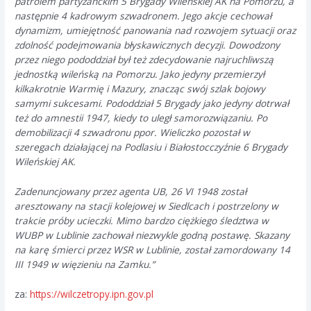
patrolem partyzanckim 5 Brygady Wileńskiej AK na Pomorzu, a
następnie 4 kadrowym szwadronem. Jego akcje cechował
dynamizm, umiejętność panowania nad rozwojem sytuacji oraz
zdolność podejmowania błyskawicznych decyzji. Dowodzony
przez niego pododdział był też zdecydowanie najruchliwszą
jednostką wileńską na Pomorzu. Jako jedyny przemierzył
kilkakrotnie Warmię i Mazury, znacząc swój szlak bojowy
samymi sukcesami. Pododdział 5 Brygady jako jedyny dotrwał
też do amnestii 1947, kiedy to uległ samorozwiązaniu. Po
demobilizacji 4 szwadronu ppor. Wieliczko pozostał w
szeregach działającej na Podlasiu i Białostocczyźnie 6 Brygady
Wileńskiej AK.
Zadenuncjowany przez agenta UB, 26 VI 1948 został
aresztowany na stacji kolejowej w Siedlcach i postrzelony w
trakcie próby ucieczki. Mimo bardzo ciężkiego śledztwa w
WUBP w Lublinie zachował niezwykle godną postawę. Skazany
na karę śmierci przez WSR w Lublinie, został zamordowany 14
III 1949 w więzieniu na Zamku.”
za:
https://wilczetropy.ipn.gov.pl