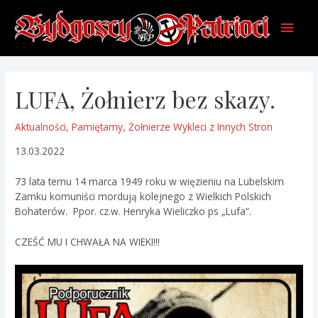
Skip
Main
to
content
Men
LUFA, Żołnierz bez skazy.
Aktualności
,
Pamiętamy
,
Żołnierze Wykleci z Innych Stron
13.03.2022
73 lata temu 14 marca 1949 roku w więzieniu na Lubelskim
Zamku komuniści mordują kolejnego z Wielkich Polskich
Bohaterów. Ppor. cz.w. Henryka Wieliczko ps „Lufa”.
CZEŚĆ MU I CHWAŁA NA WIEKI!!!