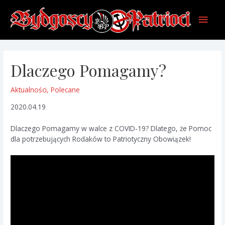
Skip
Main
to
content
Men
Dlaczego Pomagamy?
Aktualności
,
Polecane
2020.04.19
Dlaczego Pomagamy w walce z COVID-19? Dlatego, że Pomoc
dla potrzebujących Rodaków to Patriotyczny Obowiązek!